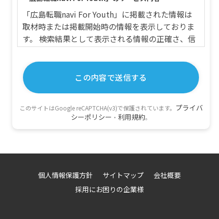
「広島転職navi For Youth」に掲載された情報は
取材時または掲載開始時の情報を表示しておりま
す。 検索結果として表示される情報の正確さ、信
頼性、完全性、合法性、道徳性、著作権の許諾な
どについて「広島転職navi For Youth」は一切の
責任を負いません。
利用規約の範囲
プライバ
このサイトはGoogle reCAPTCHA(v3)で保護されています。
「広島転職navi For Youth」の利用者は「広島転
シーポリシー
利用規約
・
。
職navi For Youth」の利用に関して適用される、
以下の利用規約を承認するものとします。
利用規約の変更
本利用規約は如何なる理由でも通知なしに変更す
個人情報保護方針
サイトマップ
会社概要
る場合があります。
採用にお困りの企業様
サービスの変更・停止