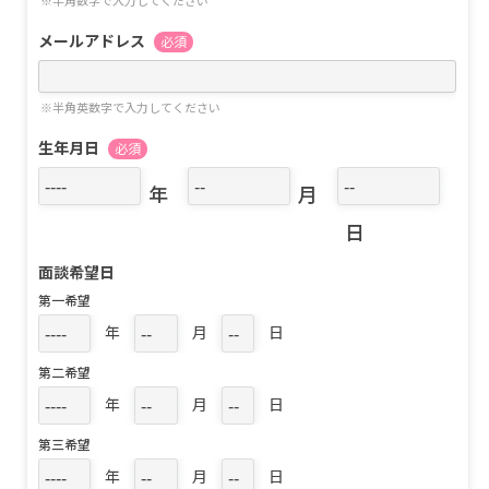
※半角数字で入力してください
メールアドレス
必須
※半角英数字で入力してください
生年月日
必須
年
月
日
面談希望日
第一希望
年
月
日
第二希望
年
月
日
第三希望
年
月
日